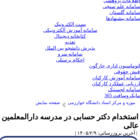
لاعات پژوهشی
مانه علم سنجی
مانه گلستان
مانه پیشنهادها
پست الکترونیک
سامانه آموزش الکترونیکی
کتابخانه دیجیتال
تغذیه
پذیرش دانشجو بین الملل
سامانه سرو
احکام پرسنلی
وماسیون اداری چارگون
ش حقوقی
مانه آموزش کارکنان
زیابی عملکرد کارکنان
مانه لجستیک
یکروسافت 365
موزه و مرکز اسناد دانشگاه خوارزمی
صفحه نمایش
ستخدام دکتر حسابی در مدرسه دارالمعلمین
الی
آخرین بروزرسانی: ۱۴۰۵/۲/۹ |