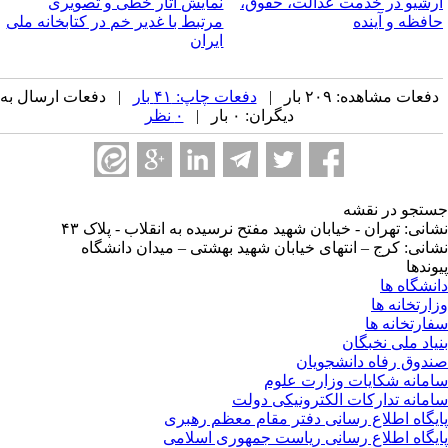
رشیو در خدمت عدالت، حقوق،
نمایش آثار خطی و تصویری
افظه و آینده‌
مرتبط با غدیر خم در کتابخانه ملی
ایران
فعات مشاهده: ۲۰۹ بار |
دفعات چاپ: ۴۱ بار
| دفعات ارسال به
دیگران: ۰ بار |
۰ نظر
تجو در نقشه
انی: تهران - خیابان شهید مفتح نرسیده به انقلاب - پلاک ۴۳
انی: کرج – انتهای خیابان شهید بهشتی – میدان دانشگاه
وندها
نشگاه ها
ارتخانه ها
ارتخانه ها
یاد ملی نخبگان
دوق رفاه دانشجویان
مانه شکایات وزارت علوم
مانه تدارکات الکترونیکی دولت
یگاه اطلاع رسانی دفتر مقام معظم رهبری
یگاه اطلاع رسانی ریاست جمهوری اسلامی