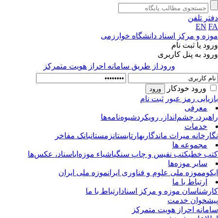
تر تلفن
EN
F
زه و مرکز اسناد دانشگاه خوارزمی
ود یا ثبت نام
ود به پنل کاربری
ورود از طريق سامانه احراز هويت متمركز
ورود خودکار
زیابی رمز عبور
ثبت نام
معرفی
هبرد، چشم‌انداز، رویکرد
شیوه‌نامه‌ها
خدمات
ارخانه میراث ماندگار
بهار
تابستان
زمستان
بانک مفاخر
مجموعه ها
ب خطی
کتب نفیس و چاپ سنگی
اشیاء موزه‌ای
اسناد، عکس‌ها
سایر موزه‌ها
کوم
موزه ملی علوم و فناوری ایران
موزه ملی ایران
ارتباط با ما
رشناسان موزه و مرکز اسناد
ارتباط با ما
شخوان خدمت
مانه احراز هویت متمرکز