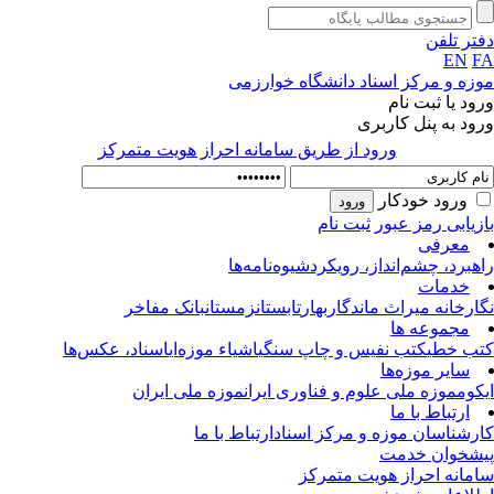
تر تلفن
EN
F
زه و مرکز اسناد دانشگاه خوارزمی
ود یا ثبت نام
ود به پنل کاربری
ورود از طريق سامانه احراز هويت متمركز
ورود خودکار
زیابی رمز عبور
ثبت نام
معرفی
هبرد، چشم‌انداز، رویکرد
شیوه‌نامه‌ها
خدمات
ارخانه میراث ماندگار
بهار
تابستان
زمستان
بانک مفاخر
مجموعه ها
ب خطی
کتب نفیس و چاپ سنگی
اشیاء موزه‌ای
اسناد، عکس‌ها
سایر موزه‌ها
کوم
موزه ملی علوم و فناوری ایران
موزه ملی ایران
ارتباط با ما
رشناسان موزه و مرکز اسناد
ارتباط با ما
شخوان خدمت
مانه احراز هویت متمرکز