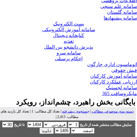
لاعات پژوهشی
مانه علم سنجی
مانه گلستان
مانه پیشنهادها
پست الکترونیک
سامانه آموزش الکترونیکی
کتابخانه دیجیتال
تغذیه
پذیرش دانشجو بین الملل
سامانه سرو
احکام پرسنلی
وماسیون اداری چارگون
ش حقوقی
مانه آموزش کارکنان
زیابی عملکرد کارکنان
مانه لجستیک
یکروسافت 365
ایگانی بخش
راهبرد، چشم‌انداز، رویکرد
دسته بندی موضوعی مطالب
|
جستجوی پیشرفته
| تعداد کل مطالب: 1 | تعداد کل بازدید های
مطالب: 2,413 |
نمایش مطالب منتشر شده از تاریخ
تا تاریخ