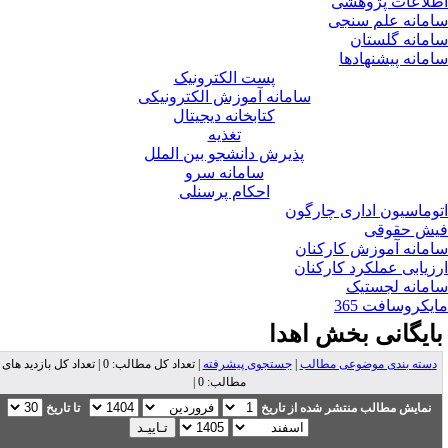
لاعات پژوهشی
مانه علم سنجی
مانه گلستان
مانه پیشنهادها
پست الکترونیک
سامانه آموزش الکترونیکی
کتابخانه دیجیتال
تغذیه
پذیرش دانشجو بین الملل
سامانه سرو
احکام پرسنلی
وماسیون اداری چارگون
ش حقوقی
مانه آموزش کارکنان
زیابی عملکرد کارکنان
مانه لجستیک
یکروسافت 365
ایگانی بخش
اهدا
دسته بندی موضوعی مطالب
|
جستجوی پیشرفته
| تعداد کل مطالب: 0 | تعداد کل بازدید های
مطالب: 0 |
نمایش مطالب منتشر شده از تاریخ
تا تاریخ