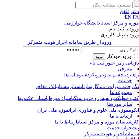
تر تلفن
EN
F
زه و مرکز اسناد دانشگاه خوارزمی
ود یا ثبت نام
ود به پنل کاربری
ورود از طريق سامانه احراز هويت متمركز
ورود خودکار
زیابی رمز عبور
ثبت نام
معرفی
هبرد، چشم‌انداز، رویکرد
شیوه‌نامه‌ها
خدمات
ارخانه میراث ماندگار
بهار
تابستان
زمستان
بانک مفاخر
مجموعه ها
ب خطی
کتب نفیس و چاپ سنگی
اشیاء موزه‌ای
اسناد، عکس‌ها
سایر موزه‌ها
کوم
موزه ملی علوم و فناوری ایران
موزه ملی ایران
ارتباط با ما
رشناسان موزه و مرکز اسناد
ارتباط با ما
شخوان خدمت
مانه احراز هویت متمرکز