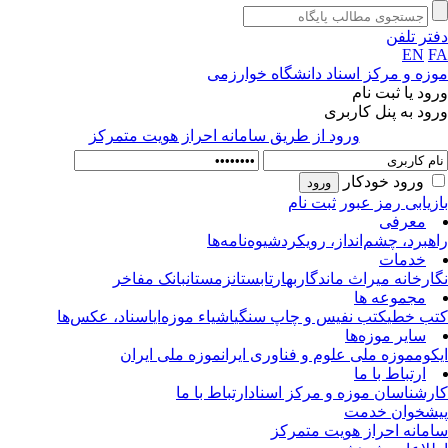
تر تلفن
EN
F
زه و مرکز اسناد دانشگاه خوارزمی
ود یا ثبت نام
ود به پنل کاربری
ورود از طريق سامانه احراز هويت متمركز
ورود خودکار
زیابی رمز عبور
ثبت نام
معرفی
هبرد، چشم‌انداز، رویکرد
شیوه‌نامه‌ها
خدمات
ارخانه میراث ماندگار
بهار
تابستان
زمستان
بانک مفاخر
مجموعه ها
ب خطی
کتب نفیس و چاپ سنگی
اشیاء موزه‌ای
اسناد، عکس‌ها
سایر موزه‌ها
کوم
موزه ملی علوم و فناوری ایران
موزه ملی ایران
ارتباط با ما
رشناسان موزه و مرکز اسناد
ارتباط با ما
شخوان خدمت
مانه احراز هویت متمرکز